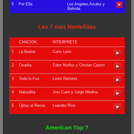
5
Por Ella
Los Angeles Azules y
Belinda
Las 7 mas Norteñitas
CANCION
INTERPRETE
1
La Buena
Carin Leon
2
Osadía
Eden Muñoz y Cristian Castro
3
Todo lo Fue
Lenin Ramirez
4
Naturalita
Josi Cuen y Jorge Medina
5
Ojitos al Reves
Leandro Ríos
American Top 7