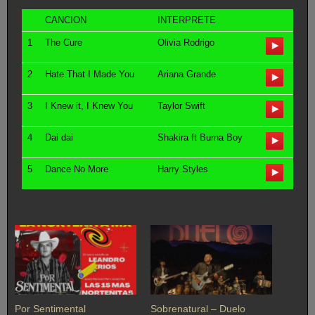
CANCION
INTERPRETE
1
The Cure
Olivia Rodrigo
2
Hate That I Made You
Ariana Grande
3
I Knew it, I Knew You
Taylor Swift
4
Dai dai
Shakira ft Burna Boy
5
Dance No More
Harry Styles
Por Sentimental
Sobrenatural – Duelo