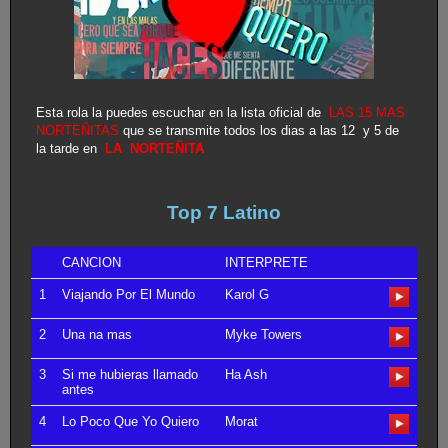
Esta rola la puedes escuchar en la lista oficial de
LAS 15 MAS
NORTEÑITAS
que se transmite todos los dias a las 12 y 5 de
la tarde en
LA NORTEÑITA
Top 7 Latino
CANCION
INTERPRETE
1
Viajando Por El Mundo
Karol G
2
Una na mas
Myke Towers
3
Si me hubieras llamado
Ha Ash
antes
4
Lo Poco Que Yo Quiero
Morat