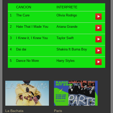
CANCION
INTERPRETE
1
The Cure
Olivia Rodrigo
2
Hate That I Made You
Ariana Grande
3
I Knew it, I Knew You
Taylor Swift
4
Dai dai
Shakira ft Burna Boy
5
Dance No More
Harry Styles
La Bachata
Paris