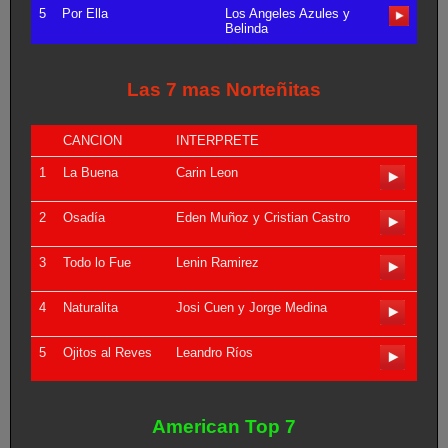
5
Por Ella
Los Angeles Azules y
Belinda
Las 7 mas Norteñitas
CANCION
INTERPRETE
1
La Buena
Carin Leon
2
Osadía
Eden Muñoz y Cristian Castro
3
Todo lo Fue
Lenin Ramirez
4
Naturalita
Josi Cuen y Jorge Medina
5
Ojitos al Reves
Leandro Ríos
American Top 7