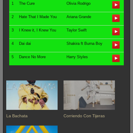
1
The Cure
Olivia Rodrigo
2
Hate That I Made You
Ariana Grande
3
I Knew it, I Knew You
Taylor Swift
4
Dai dai
Shakira ft Burna Boy
5
Dance No More
Harry Styles
La Bachata
Corriendo Con Tijeras