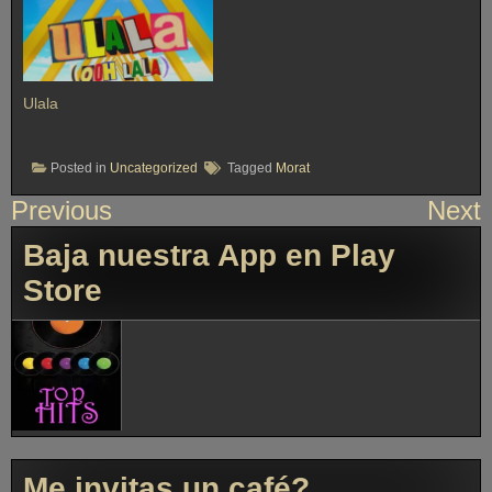
Ulala
Posted in
Uncategorized
Tagged
Morat
Previous
Next
Baja nuestra App en Play
Store
Me invitas un café?