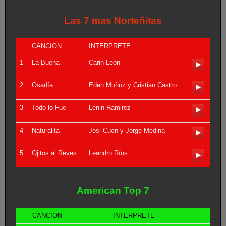
Las 7 mas Norteñitas
CANCION
INTERPRETE
1
La Buena
Carin Leon
2
Osadía
Eden Muñoz y Cristian Castro
3
Todo lo Fue
Lenin Ramirez
4
Naturalita
Josi Cuen y Jorge Medina
5
Ojitos al Reves
Leandro Ríos
American Top 7
CANCION
INTERPRETE