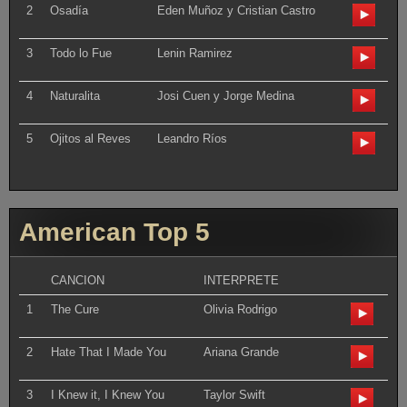
2
Osadía
Eden Muñoz y Cristian Castro
3
Todo lo Fue
Lenin Ramirez
4
Naturalita
Josi Cuen y Jorge Medina
5
Ojitos al Reves
Leandro Ríos
American Top 5
CANCION
INTERPRETE
1
The Cure
Olivia Rodrigo
2
Hate That I Made You
Ariana Grande
3
I Knew it, I Knew You
Taylor Swift