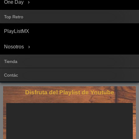
One Day
Top Retro
PlayListMX
Nosotros
Tienda
Contác
Disfruta del Playlist de Youtube