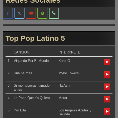
Redes Sociales
Top Pop Latino 5
CANCION
INTERPRETE
1
Viajando Por El Mundo
Karol G
2
Una na mas
Myke Towers
3
Si me hubieras llamado
Ha Ash
antes
4
Lo Poco Que Yo Quiero
Morat
5
Por Ella
Los Angeles Azules y
Belinda