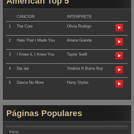
American Top 5
CANCION
INTERPRETE
1
The Cure
Olivia Rodrigo
2
Hate That I Made You
Ariana Grande
3
I Knew it, I Knew You
Taylor Swift
4
Dai dai
Shakira ft Burna Boy
5
Dance No More
Harry Styles
Páginas Populares
Inicio