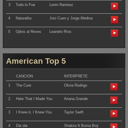
3
Todo lo Fue
Lenin Ramirez
4
Naturalita
Josi Cuen y Jorge Medina
5
Ojitos al Reves
Leandro Ríos
American Top 5
CANCION
INTERPRETE
1
The Cure
Olivia Rodrigo
2
Hate That I Made You
Ariana Grande
3
I Knew it, I Knew You
Taylor Swift
4
Dai dai
Shakira ft Burna Boy