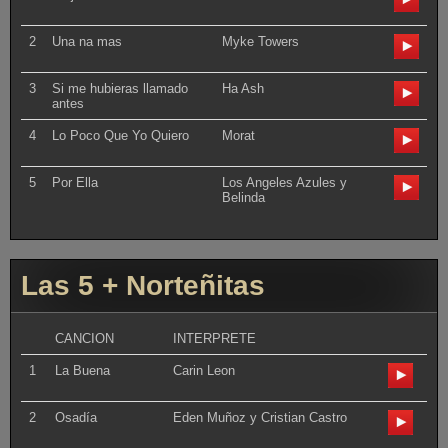
2
Una na mas
Myke Towers
3
Si me hubieras llamado
Ha Ash
antes
4
Lo Poco Que Yo Quiero
Morat
5
Por Ella
Los Angeles Azules y
Belinda
Las 5 + Norteñitas
CANCION
INTERPRETE
1
La Buena
Carin Leon
2
Osadía
Eden Muñoz y Cristian Castro