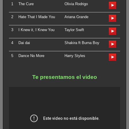
1
The Cure
Olivia Rodrigo
2
Hate That I Made You
Ariana Grande
3
I Knew it, I Knew You
Taylor Swift
4
Dai dai
Shakira ft Burna Boy
5
Dance No More
Harry Styles
Te presentamos el video