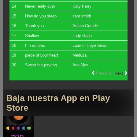
14
Never really over
Katy Perry
15
How do you sleep
sam smith
16
Thank you
Ariana Grande
17
Shallow
Lady Gaga
18
I´m so tired
Lauv ft Troye Sivan
19
piece of your heart
Meduza
20
Sweet but psycho
Ava Max
Previous
Next
Baja nuestra App en Play
Store