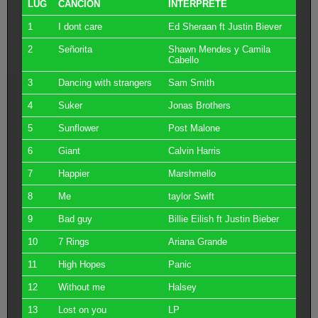
LUG
CANCION
INTERPRETE
1
I dont care
Ed Sheraan ft Justin Biever
2
Señorita
Shawn Mendes y Camila
Cabello
3
Dancing with strangers
Sam Smith
4
Suker
Jonas Brothers
5
Sunflower
Post Malone
6
Giant
Calvin Harris
7
Happier
Marshmello
8
Me
taylor Swift
9
Bad guy
Billie Eilish ft Justin Bieber
10
7 Rings
Ariana Grande
11
High Hopes
Panic
12
Without me
Halsey
13
Lost on you
LP