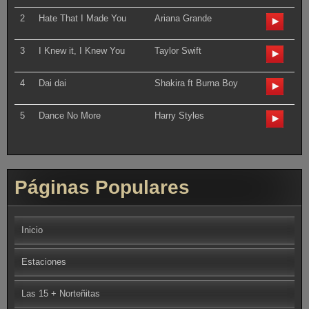
2
Hate That I Made You
Ariana Grande
3
I Knew it, I Knew You
Taylor Swift
4
Dai dai
Shakira ft Burna Boy
5
Dance No More
Harry Styles
Páginas Populares
Inicio
Estaciones
Las 15 + Norteñitas